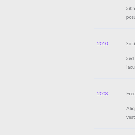
Sit 
posu
2010
Soc
Sed 
iacu
2008
Free
Aliq
vest