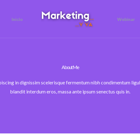
Inicio
Webinar
About Me
piscing in dignissim scelerisque fermentum nibh condimentum ligu
blandit interdum eros, massa ante ipsum senectus quis in.