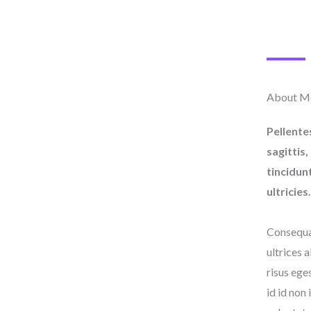
About Me
Pellente
sagittis
tincidun
ultricies.
Consequat
ultrices 
risus ege
id id non 