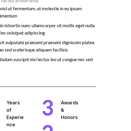
facilisi in nibh urna.
nisl ut fermentum, ut molestie in eu ipsum
imentum​
in lobortis nunc ullamcorper sit mollis eget nulla
cies volutpat adipiscing​
it vulputate praesent praesent dignissim platea
n sed scelerisque aliquam facilisis​
bulum suscipit nisi lectus leo ut congue nec sed
3
Years
Awards
of
&
Experie
Honors
nce