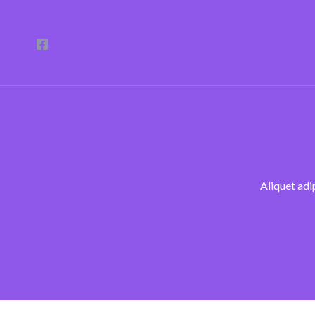
Ir
al
contenido
Aliquet adi