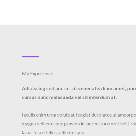
My Experience​
Adipiscing sed auctor sit venenatis diam amet, pur
cursus nunc malesuada vel sit interdum at.
Iaculis enim urna volutpat feugiat dui platea ullamcorp
magna pellentesque gravida in laoreet lorem sit velit, v
lacus fusce tellus pellentesque.