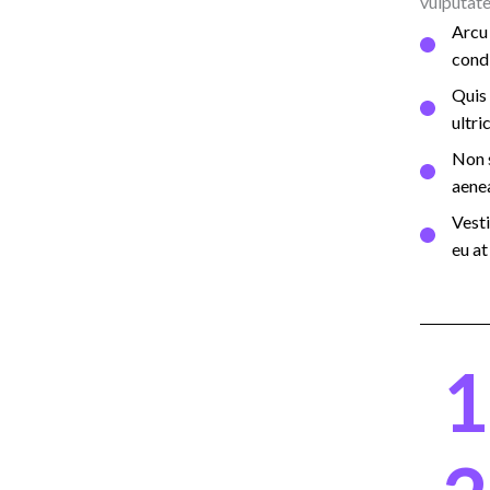
vulputate 
Arcu 
cond
Quis 
ultri
Non s
aenea
Vesti
eu at​
1