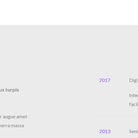
2017​
Digi
us turpis
Inte
faci
er augue amet
iverra massa
2013​
Seni